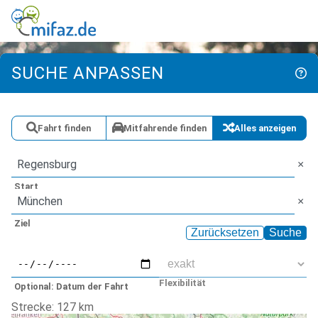
SUCHE ANPASSEN
Fahrt finden
Mitfahrende finden
Alles anzeigen
Start
Ziel
Zurücksetzen
Suche
Flexibilität
Optional: Datum der Fahrt
Strecke:
127
km